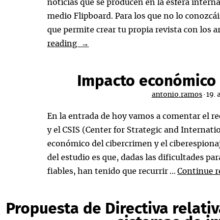
noticias que se producen en la esfera intern
medio Flipboard. Para los que no lo conozcáis
que permite crear tu propia revista con los a
Magazine
reading
→
en
Flipboard
Impacto económico 
antonio.ramos
·
19. 
En la entrada de hoy vamos a comentar el r
y el CSIS (Center for Strategic and Internat
económico del cibercrimen y el ciberespionaj
del estudio es que, dadas las dificultades p
fiables, han tenido que recurrir …
Continue 
Propuesta de Directiva relativ