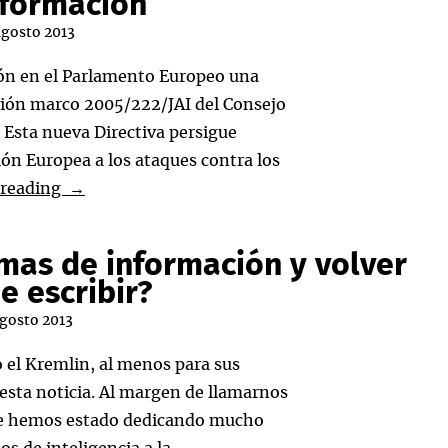
nformación
agosto 2013
ón en el Parlamento Europeo una
isión marco 2005/222/JAI del Consejo
 Esta nueva Directiva persigue
ón Europea a los ataques contra los
Propuesta
 reading
→
de
Directiva
mas de información y volver
relativa
e escribir?
a
agosto 2013
los
ataques
 el Kremlin, al menos para sus
contra
 esta noticia. Al margen de llamarnos
los
e le hemos estado dedicando mucho
sistemas