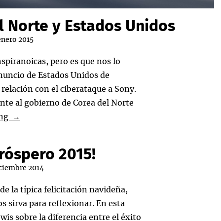
l Norte y Estados Unidos
enero 2015
spiranoicas, pero es que nos lo
anuncio de Estados Unidos de
relación con el ciberataque a Sony.
nte al gobierno de Corea del Norte
A
ing
→
vueltas
con
Próspero 2015!
Sony,
iciembre 2014
Corea
del
e la típica felicitación navideña,
Norte
s sirva para reflexionar. En esta
y
is sobre la diferencia entre el éxito