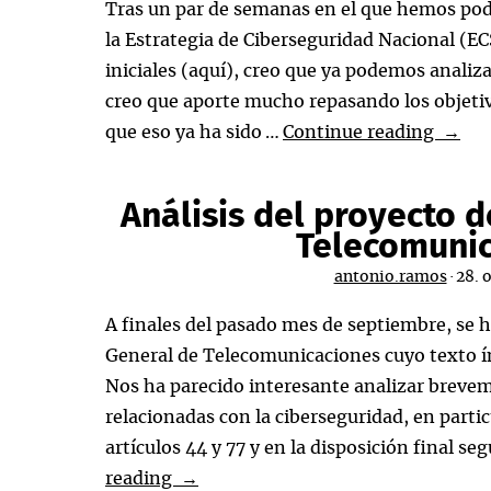
Tras un par de semanas en el que hemos pod
la Estrategia de Ciberseguridad Nacional (E
iniciales (aquí), creo que ya podemos analiz
creo que aporte mucho repasando los objetivo
Estrat
que eso ya ha sido …
Continue reading
→
de
Ciber
Análisis del proyecto d
Nacio
Telecomuni
antonio.ramos
·
28. 
A finales del pasado mes de septiembre, se h
General de Telecomunicaciones cuyo texto í
Nos ha parecido interesante analizar brevem
relacionadas con la ciberseguridad, en parti
artículos 44 y 77 y en la disposición final se
Análisis
reading
→