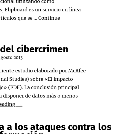
acional utilizando como
, Flipboard es un servicio en línea
rtículos que se …
Continue
del cibercrimen
agosto 2013
eciente estudio elaborado por McAfee
ional Studies) sobre «El impacto
e» (PDF). La conclusión principal
ara disponer de datos más o menos
Impacto
reading
→
económico
del
a a los ataques contra los
cibercrimen