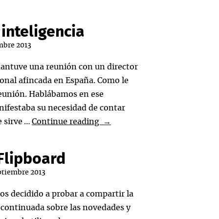
inteligencia
mbre 2013
antuve una reunión con un director
onal afincada en España. Como le
 reunión. Hablábamos en ese
ifestaba su necesidad de contar
Los
e sirve …
Continue reading
→
informes
de
Flipboard
inteligencia
ptiembre 2013
s decidido a probar a compartir la
 continuada sobre las novedades y