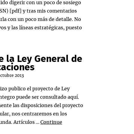
Estrategia
ido digerir con un poco de sosiego
de
CSN) [pdf] y tras mis comentarios
Ciberseguridad
arla con un poco más de detalle. No
Nacional
s y las líneas estratégicas, puesto
egia
seguridad
e la Ley General de
nal
caciones
octubre 2013
izo publico el proyecto de Ley
ntegro puede ser consultado aquí.
ente las disposiciones del proyecto
cular, nos centraremos en los
gunda. Artículos …
Continue