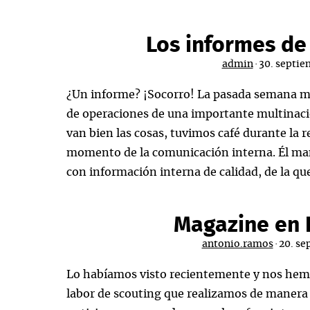
del
proyecto
Los informes de 
de
admin
·
30. septie
la
Ley
¿Un informe? ¡Socorro! La pasada semana m
General
de operaciones de una importante multinaci
de
van bien las cosas, tuvimos café durante la
Telecomunicaciones
momento de la comunicación interna. Él man
con información interna de calidad, de la qu
Magazine en 
antonio.ramos
·
20. se
Lo habíamos visto recientemente y nos hemo
labor de scouting que realizamos de manera