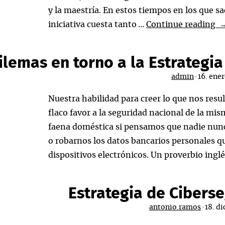
y la maestría. En estos tiempos en los que s
¡F
iniciativa cuesta tanto …
Continue reading
N
y
ilemas en torno a la Estrategi
P
admin
·
16. ene
2
Nuestra habilidad para creer lo que nos re
flaco favor a la seguridad nacional de la m
faena doméstica si pensamos que nadie nunc
o robarnos los datos bancarios personales q
dispositivos electrónicos. Un proverbio ingl
Estrategia de Cibers
antonio.ramos
·
18. d