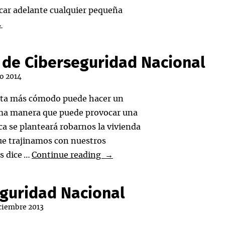
Estados
acar adelante cualquier pequeña
Unidos
eliz
→
avidad
a de Ciberseguridad Nacional
róspero
ro 2014
015!
sulta más cómodo puede hacer un
isma manera que puede provocar una
a se planteará robarnos la vivienda
ue trajinamos con nuestros
Dilemas
és dice …
Continue reading
→
en
torno
eguridad Nacional
a
iciembre 2013
la