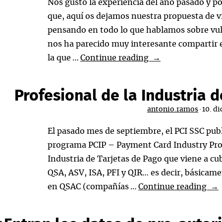
Nos gustó la experiencia del año pasado y po
PCI-
que, aquí os dejamos nuestra propuesta de ví
DSS
pensando en todo lo que hablamos sobre vul
nos ha parecido muy interesante compartir 
Feliz
la que …
Continue reading
→
Navidad
y
Profesional de la Industria d
Próspero
antonio.ramos
·
10. d
2013
El pasado mes de septiembre, el PCI SSC publ
programa PCIP – Payment Card Industry Profe
Industria de Tarjetas de Pago que viene a cub
QSA, ASV, ISA, PFI y QIR… es decir, básicam
Pro
en QSAC (compañías …
Continue reading
→
de
la