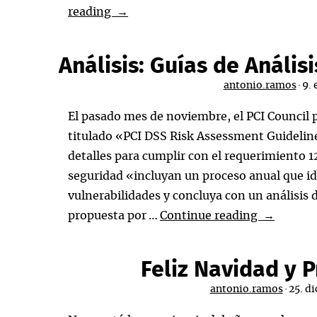
n+1
reading
→
participa
en
Análisis: Guías de Anális
el
antonio.ramos
·
9. 
Curso
de
El pasado mes de noviembre, el PCI Council 
Experto
titulado «PCI DSS Risk Assessment Guideline
en
detalles para cumplir con el requerimiento 12
Ciberseguridad
seguridad «incluyan un proceso anual que i
y
vulnerabilidades y concluya con un análisis 
Privacidad
Análisis:
propuesta por …
Continue reading
→
del
Guías
IAITG
de
Feliz Navidad y 
Análisis
antonio.ramos
·
25. d
de
Riesgos