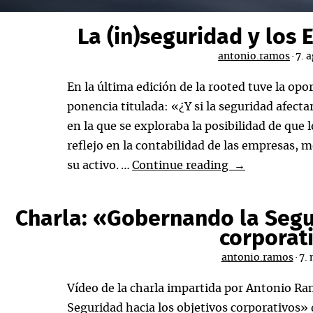
La (in)seguridad y los 
antonio.ramos
·
7. 
En la última edición de la rooted tuve la opo
ponencia titulada: «¿Y si la seguridad afecta
en la que se exploraba la posibilidad de que 
reflejo en la contabilidad de las empresas, 
La
su activo. …
Continue reading
→
(in)seguridad
y
Charla: «Gobernando la Segur
los
corporat
Estados
antonio.ramos
·
7.
Financieros
Vídeo de la charla impartida por Antonio R
Seguridad hacia los objetivos corporativos» 