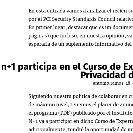
Seguridad
y
En esta entrada vamos a analizar el recién 
la
por el PCI Security Standards Council relati
Protección
En primer lugar, destacar que es un docume
de
páginas) que incluso, en nuestra opinión, va
las
esperaría de un suplemento informativo del
Infraestructuras
Críticas
n+1 participa en el Curso de E
Privacidad d
antonio.ramos
·
18.
Siguiendo nuestra política de colaborar en 
de máximo nivel, tenemos el placer de anun
el programa (PDF) publicado por el Institute
N+1 va a participar en dicho Curso de Exper
adicionalmente, tendré la oportunidad de im