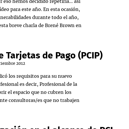
r eso hemos decidido repetirla… así
deo para este año. En esta ocasión,
nerabilidades durante todo el año,
esta breve charla de Brené Brown en
e Tarjetas de Pago (PCIP)
iciembre 2012
icó los requisitos para su nuevo
sional es decir, Profesional de la
rir el espacio que no cubren los
ente consultoras/es que no trabajen
fesional