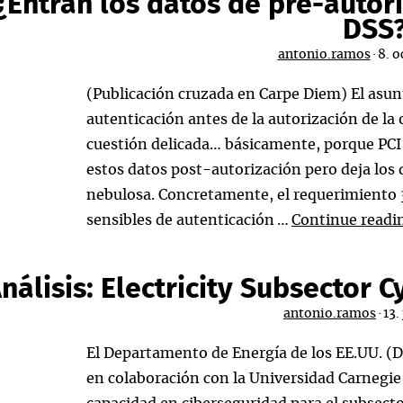
¿Entran los datos de pre-autori
Ind
DSS
de
antonio.ramos
·
8. o
Tar
de
(Publicación cruzada en Carpe Diem) El asunt
Pa
autenticación antes de la autorización de la
(PC
cuestión delicada… básicamente, porque PCI
estos datos post-autorización pero deja los
nebulosa. Concretamente, el requerimiento 
sensibles de autenticación …
Continue read
nálisis: Electricity Subsector
antonio.ramos
·
13.
El Departamento de Energía de los EE.UU. (D
en colaboración con la Universidad Carnegi