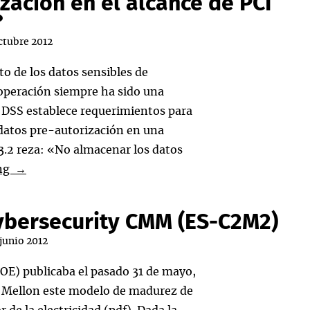
zación en el alcance de PCI
ustria
?
ctubre 2012
jetas
o de los datos sensibles de
go
 operación siempre ha sido una
IP)
 DSS establece requerimientos para
 datos pre-autorización en una
3.2 reza: «No almacenar los datos
¿Entran
ing
→
los
datos
 Cybersecurity CMM (ES-C2M2)
de
 junio 2012
pre-
autorización
OE) publicaba el pasado 31 de mayo,
en
e Mellon este modelo de madurez de
el