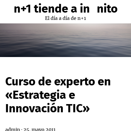
Saltar
n+1 tiende a infinito
al
contenido
El día a día de n+1
Curso de experto en
«Estrategia e
Innovación TIC»
admin
·
25. mayo 2011