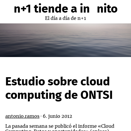
Saltar
n+1 tiende a infinito
al
contenido
El día a día de n+1
Estudio sobre cloud
computing de ONTSI
antonio.ramos
·
6. junio 2012
La pasada semana se publicó el informe «Cloud