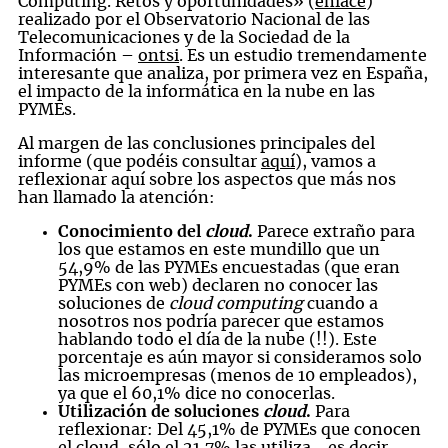
Computing. Retos y oportunidades» (
enlace
)
realizado por el Observatorio Nacional de las
Telecomunicaciones y de la Sociedad de la
Información –
ontsi
. Es un estudio tremendamente
interesante que analiza, por primera vez en España,
el impacto de la informática en la nube en las
PYMEs.
Al margen de las conclusiones principales del
informe (que podéis consultar
aquí
), vamos a
reflexionar aquí sobre los aspectos que más nos
han llamado la atención:
Conocimiento del
cloud
.
Parece extraño para
los que estamos en este mundillo que un
54,9% de las PYMEs encuestadas (que eran
PYMEs con web) declaren no conocer las
soluciones de
cloud computing
cuando a
nosotros nos podría parecer que estamos
hablando todo el día de la nube (!!). Este
porcentaje es aún mayor si consideramos solo
las microempresas (menos de 10 empleados),
ya que el 60,1% dice no conocerlas.
Utilización de soluciones
cloud
.
Para
reflexionar: Del 45,1% de PYMEs que conocen
el cloud, sólo el 21,7% las utiliza… es decir,